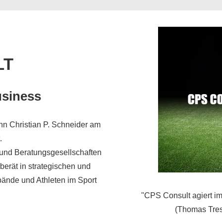
LT
usiness
n Christian P. Schneider am
.
 und Beratungsgesellschaften
erät in strategischen und
bände und Athleten im Sport
"CPS Consult agiert im 
(Thomas Tres